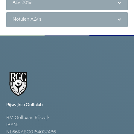
ALV 2019
Notulen ALV’s
Rijswijkse Golfclub
B.V. Golfbaan Rijswijk
IBAN:
NL66RABO0154037486