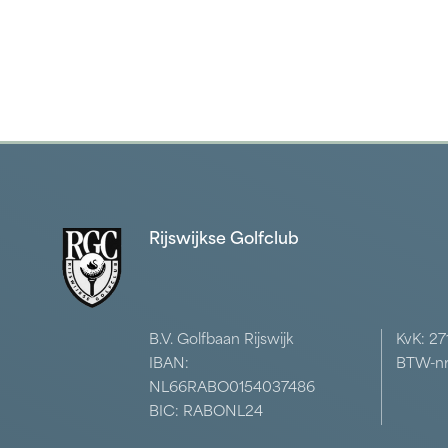
Rijswijkse Golfclub
B.V. Golfbaan Rijswijk
KvK: 2
IBAN:
BTW-nr
NL66RABO0154037486
BIC: RABONL24