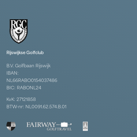
Rijswijkse Golfclub
B.V. Golfbaan Rijswijk
IBAN:
NL66RABO0154037486
BIC: RABONL24
KvK: 27121858
BTW-nr: NL0091.62.574.B.01