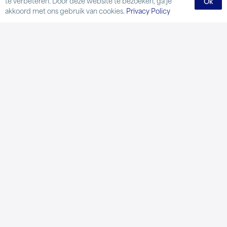
te verbeteren. Door deze website te bezoeken, ga je
Ok
akkoord met ons gebruik van cookies.
Privacy Policy
Home
Baan
Welkom op onze mooie Rijswijkse Golfclub,
gelegen in de Randstad, tussen Den Haag,
Rijswijk en Delft.
De door Donald Steel
ontworpen polderbaan heeft zich ontwikkeld
tot een gevarieerde en uitdagende
18 holes
parkbaan, die wordt gekenmerkt door goed
onderhouden fairways en greens, prachtige
boompartijen,
veel waterhindernissen en
korte loopafstanden tussen de holes.
Een must voor iedere geoefende golfer!