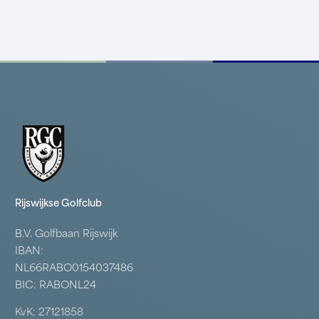
Rijswijkse Golfclub
B.V. Golfbaan Rijswijk
IBAN:
NL66RABO0154037486
BIC: RABONL24
KvK: 27121858