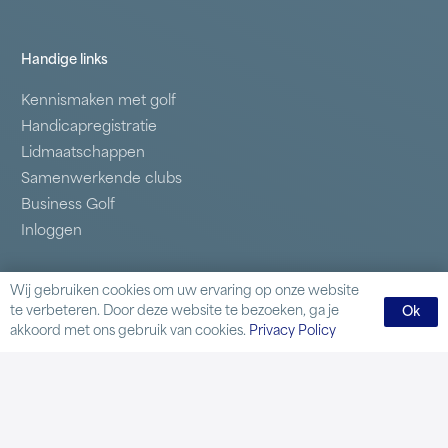
Handige links
Kennismaken met golf
Handicapregistratie
Lidmaatschappen
Samenwerkende clubs
Business Golf
Inloggen
Contact
Wij gebruiken cookies om uw ervaring op onze website
te verbeteren. Door deze website te bezoeken, ga je
Ok
Delftweg 59 2289 AL Rijswijk
akkoord met ons gebruik van cookies.
Privacy Policy
Tel.:
070 395 48 64
Mail:
secretariaat@rijswijksegolf.nl