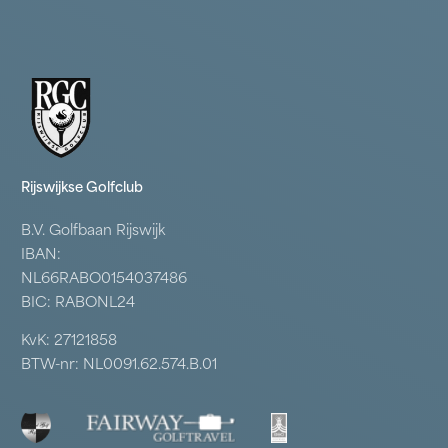
Rijswijkse Golfclub
B.V. Golfbaan Rijswijk
IBAN:
NL66RABO0154037486
BIC: RABONL24
KvK: 27121858
BTW-nr: NL0091.62.574.B.01