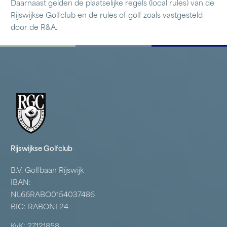
Daarnaast gelden de plaatselijke regels (local rules) van de
Rijswijkse Golfclub en de rules of golf zoals vastgesteld
door de R&A.
Rijswijkse Golfclub
B.V. Golfbaan Rijswijk
IBAN:
NL66RABO0154037486
BIC: RABONL24
KvK: 27121858