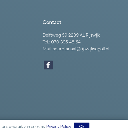
Contact
Delftweg 59 2289 AL Rijswijk
Tel.:
070 395 48 64
Mail:
secretariaat@rijswijksegolf.nl
 ons gebruik van cookies.
Privacy Policy
Ok
Website door
Webgrade