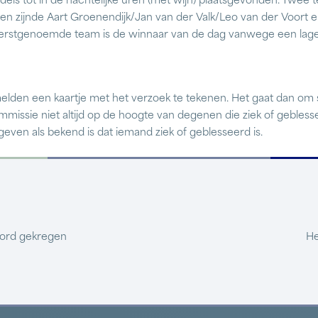
dels tot in de nachtelijke uren (met wijn) plaatsgevonden. Twee 
gen zijnde Aart Groenendijk/Jan van der Valk/Leo van der Voort 
rstgenoemde team is de winnaar van de dag vanwege een lager
melden een kaartje met het verzoek te tekenen. Het gaat dan om sp
ommissie niet altijd op de hoogte van degenen die ziek of gebless
geven als bekend is dat iemand ziek of geblesseerd is.
ord gekregen
He