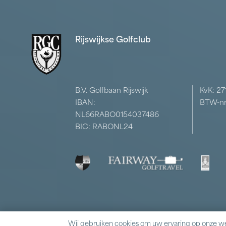
Rijswijkse Golfclub
B.V. Golfbaan Rijswijk
KvK: 2
IBAN:
BTW-nr
NL66RABO0154037486
BIC: RABONL24
Wij gebruiken cookies om uw ervaring op onze we
© 2026 Rijswijkse Golfclub – Alle rechten voorbehouden