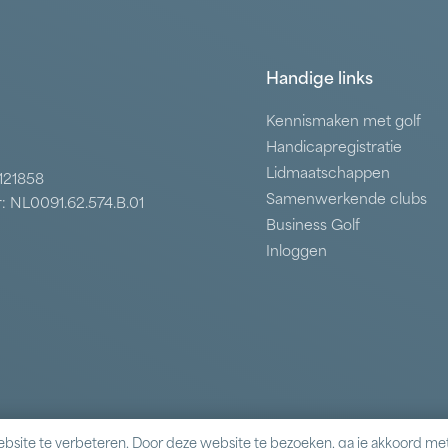
Handige links
Kennismaken met golf
Handicapregistratie
Lidmaatschappen
7121858
Samenwerkende clubs
: NL0091.62.574.B.01
Business Golf
Inloggen
bsite te verbeteren. Door deze website te bezoeken, ga je akkoord met