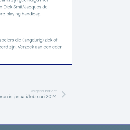
teams zijn geëindigd met
en Dick Smit/Jacques de
e playing handicap.
elers die (langdurig) ziek of
eerd zijn. Verzoek aan eenieder
Volgend bericht
ren in januari/februari 2024