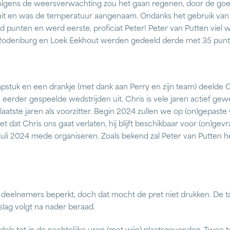
Volgens de weersverwachting zou het gaan regenen, door de go
uit en was de temperatuur aangenaam. Ondanks het gebruik van
 punten en werd eerste, proficiat Peter! Peter van Putten viel 
l Rodenburg en Loek Eekhout werden gedeeld derde met 35 punt
apstuk en een drankje (met dank aan Perry en zijn team) deelde C
an eerder gespeelde wedstrijden uit. Chris is vele jaren actief g
aatste jaren als voorzitter. Begin 2024 zullen we op (on)gepaste w
 dat Chris ons gaat verlaten, hij blijft beschikbaar voor (on)gevr
juli 2024 mede organiseren. Zoals bekend zal Peter van Putten h
eelnemers beperkt, doch dat mocht de pret niet drukken. De taf
tslag volgt na nader beraad.