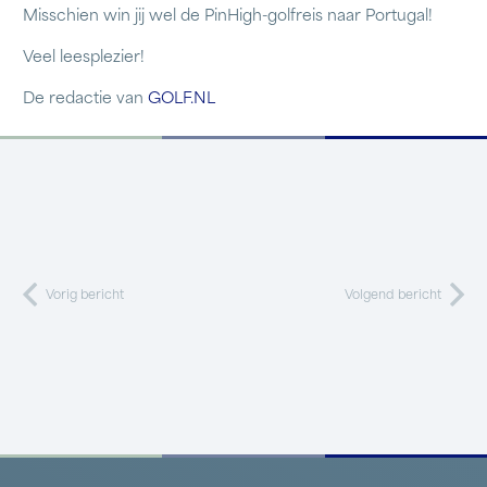
Misschien win jij wel de PinHigh-golfreis naar Portugal!
Veel leesplezier!
De redactie van
GOLF.NL
Vorig bericht
Volgend bericht