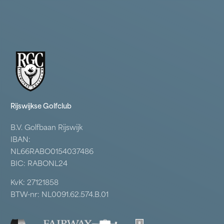
Rijswijkse Golfclub
B.V. Golfbaan Rijswijk
IBAN:
NL66RABO0154037486
BIC: RABONL24
KvK: 27121858
BTW-nr: NL0091.62.574.B.01