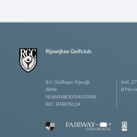
Rijswijkse Golfclub
B.V. Golfbaan Rijswijk
KvK: 2
IBAN:
BTW-nr
NL66RABO0154037486
BIC: RABONL24