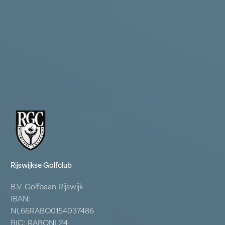
Rijswijkse Golfclub
B.V. Golfbaan Rijswijk
IBAN:
NL66RABO0154037486
BIC: RABONL24