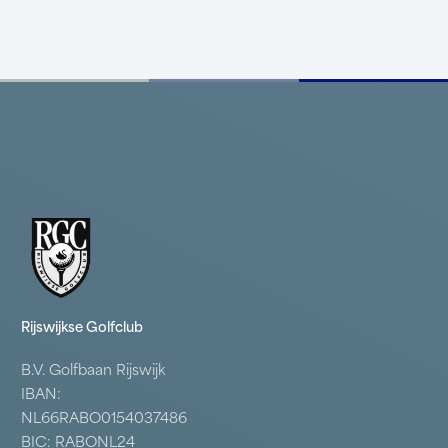
Rijswijkse Golfclub
B.V. Golfbaan Rijswijk
IBAN:
NL66RABO0154037486
BIC: RABONL24