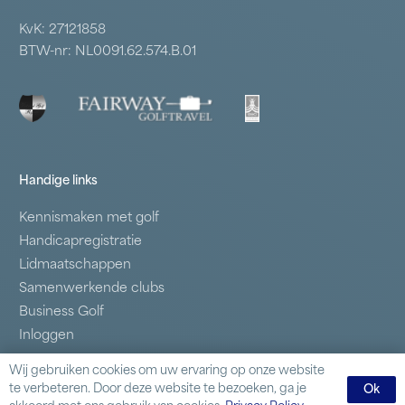
KvK: 27121858
BTW-nr: NL0091.62.574.B.01
Handige links
Kennismaken met golf
Handicapregistratie
Lidmaatschappen
Samenwerkende clubs
Business Golf
Inloggen
Wij gebruiken cookies om uw ervaring op onze website
Contact
te verbeteren. Door deze website te bezoeken, ga je
Ok