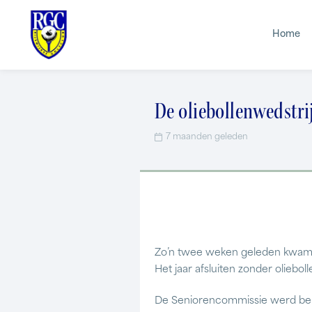
Home
De oliebollenwedstri
7 maanden geleden
Zo’n twee weken geleden kwam P
Het jaar afsluiten zonder oliebo
De Seniorencommissie werd bere