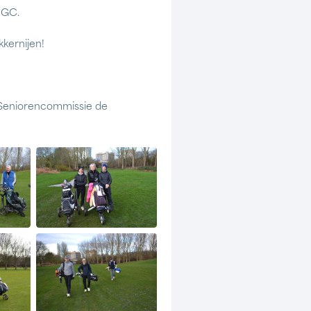
RGC.
kkernijen!
e Seniorencommissie de