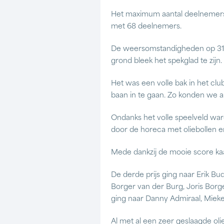
Het maximum aantal deelnemers va
met 68 deelnemers.
De weersomstandigheden op 31 
grond bleek het spekglad te zijn. 
Het was een volle bak in het cl
baan in te gaan. Zo konden we al
Ondanks het volle speelveld war
door de horeca met oliebollen e
Mede dankzij de mooie score kaar
De derde prijs ging naar Erik B
Borger van der Burg, Joris Borg
ging naar Danny Admiraal, Mieke
Al met al een zeer geslaagde ol