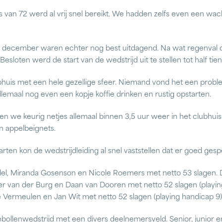
n 72 werd al vrij snel bereikt. We hadden zelfs even een wachtlij
december waren echter nog best uitdagend. Na wat regenval de
Besloten werd de start van de wedstrijd uit te stellen tot half tien
ubhuis met een hele gezellige sfeer. Niemand vond het een probl
lemaal nog even een kopje koffie drinken en rustig opstarten.
en we keurig netjes allemaal binnen 3,5 uur weer in het clubh
n appelbeignets.
ten kon de wedstrijdleiding al snel vaststellen dat er goed gesp
udel, Miranda Gosenson en Nicole Roemers met netto 53 slagen. 
er van der Burg en Daan van Dooren met netto 52 slagen (playing
 Vermeulen en Jan Wit met netto 52 slagen (playing handicap 9)
iebollenwedstrijd met een divers deelnemersveld. Senior, junior 