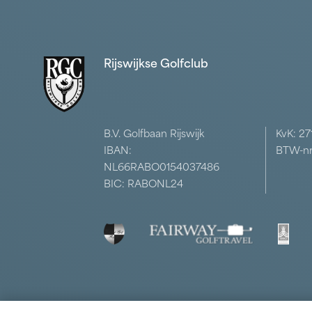
Rijswijkse Golfclub
B.V. Golfbaan Rijswijk
KvK: 2
IBAN:
BTW-nr
NL66RABO0154037486
BIC: RABONL24