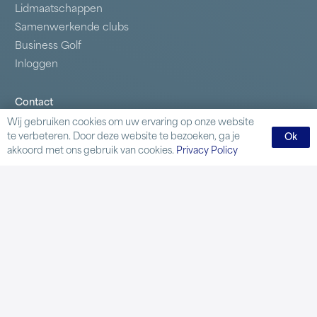
Lidmaatschappen
Samenwerkende clubs
Business Golf
Inloggen
Contact
Wij gebruiken cookies om uw ervaring op onze website
Delftweg 59 2289 AL Rijswijk
te verbeteren. Door deze website te bezoeken, ga je
Ok
Tel.:
070 395 48 64
akkoord met ons gebruik van cookies.
Privacy Policy
Mail:
secretariaat@rijswijksegolf.nl