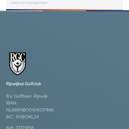
andere kortingsregelingen
Rijswijkse Golfclub
B.V. Golfbaan Rijswijk
IBAN:
NL66RABO0154037486
BIC: RABONL24
KvK: 27121858