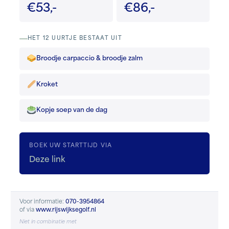
€53,-
€86,-
HET 12 UURTJE BESTAAT UIT
Broodje carpaccio & broodje zalm
Kroket
Kopje soep van de dag
BOEK UW STARTTIJD VIA
Deze link
Voor informatie:
070-3954864
of via
www.rijswijksegolf.nl
Niet in combinatie met