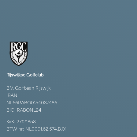
Rijswijkse Golfclub
B.V. Golfbaan Rijswijk
IBAN:
NL66RABO0154037486
BIC: RABONL24
KvK: 27121858
BTW-nr: NL0091.62.574.B.01