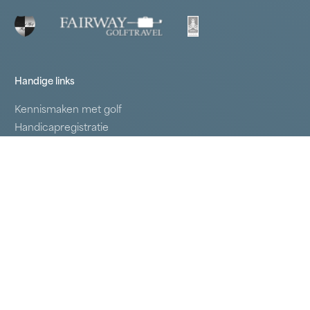
Handige links
Kennismaken met golf
Handicapregistratie
Lidmaatschappen
Samenwerkende clubs
Business Golf
Inloggen
Contact
Delftweg 59 2289 AL Rijswijk
Tel.:
070 395 48 64
Mail:
secretariaat@rijswijksegolf.nl