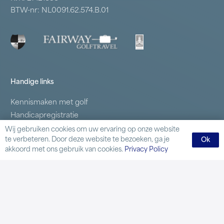
BTW-nr: NL0091.62.574.B.01
Handige links
Kennismaken met golf
Handicapregistratie
Lidmaatschappen
Wij gebruiken cookies om uw ervaring op onze website
te verbeteren. Door deze website te bezoeken, ga je
Ok
Samenwerkende clubs
akkoord met ons gebruik van cookies.
Privacy Policy
Business Golf
Inloggen
Contact
Delftweg 59 2289 AL Rijswijk