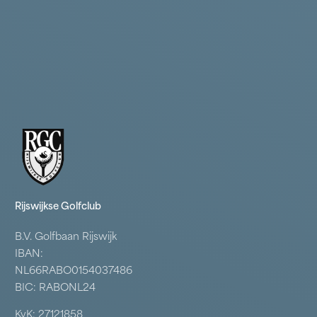
Rijswijkse Golfclub
B.V. Golfbaan Rijswijk
IBAN:
NL66RABO0154037486
BIC: RABONL24
KvK: 27121858