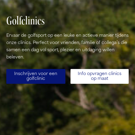
Golfclinics
Ervaar de golfsport op een leuke en actieve manier tijdens
onze clinics. Perfect voor vrienden, familie of collega’s die
samen een dag vol sport, plezier en uitdaging willen
beleven.
Inschrijven voor een
Info opvragen clinics
golfclinic
op maat