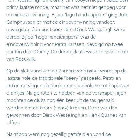
Tom Wesselingh en Conny van Rooyen liepen beide een
prima laatste ronde, maar het was net niet genoeg voor
de eindoverwinning. Bij de “lage handicappers” ging Jelle
Camphuysen er met de eindoverwinning vandoor,
gevolgd op één punt door Tom. Dieck Wesselingh werd
derde. Bij de “hoge handicappers” was de
eindoverwinning voor Petra Karssen, gevolgd op twee
punten door Conny. De derde plaats was hier voor Ineke
van Reeuwijk.
Op de slotavond van de Zomeravondinstuif wordt op de
laatste hole de traditionele “beery” gespeeld. Petra en
Lutien ontvingen de deelnemers op hole 9 met hapjes en
drankjes. Na genoten te hebben van de versnaperingen
mochten de clubs nog één keer uit de tas gehaald
worden om de beery (neary) te slaan. Deze werden
gewonnen door Dieck Wesselingh en Henk Quarles van
Ufford.
Na afloop werd nog gezellig getafeld en vond de