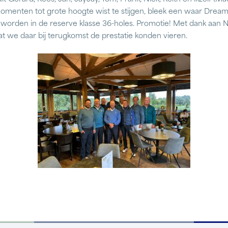
momenten tot grote hoogte wist te stijgen, bleek een waar Dream
worden in de reserve klasse 36-holes. Promotie! Met dank aan N
 we daar bij terugkomst de prestatie konden vieren.