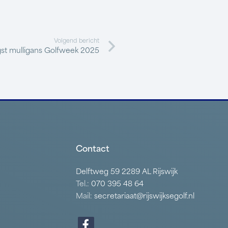
Volgend bericht
st mulligans Golfweek 2025
Contact
Delftweg 59 2289 AL Rijswijk
Tel.:
070 395 48 64
Mail:
secretariaat@rijswijksegolf.nl