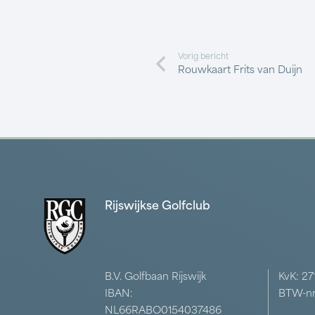
Vorig bericht
Rouwkaart Frits van Duijn
Rijswijkse Golfclub
B.V. Golfbaan Rijswijk
KvK: 2
IBAN:
BTW-nr
NL66RABO0154037486