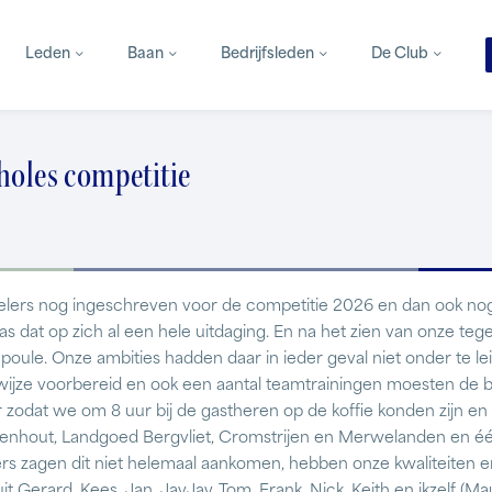
Leden
Baan
Bedrijfsleden
De Club
 holes competitie
elers nog ingeschreven voor de competitie 2026 en dan ook nog
s dat op zich al een hele uitdaging. En na het zien van onze te
 poule. Onze ambities hadden daar in ieder geval niet onder te l
 wijze voorbereid en ook een aantal teamtrainingen moesten de b
 zodat we om 8 uur bij de gastheren op de koffie konden zijn 
genhout, Landgoed Bergvliet, Cromstrijen en Merwelanden en é
s zagen dit niet helemaal aankomen, hebben onze kwaliteiten en
 Gerard, Kees, Jan, JayJay, Tom, Frank, Nick, Keith en ikzelf (Maur