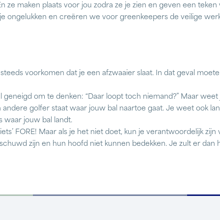
En ze maken plaats voor jou zodra ze je zien en geven een teken
je ongelukken en creëren we voor greenkeepers de veilige wer
og steeds voorkomen dat je een afzwaaier slaat. In dat geval moete
aal geneigd om te denken: “Daar loopt toch niemand?” Maar weet 
en andere golfer staat waar jouw bal naartoe gaat. Je weet ook lang 
 waar jouw bal landt.
ts’ FORE! Maar als je het niet doet, kun je verantwoordelijk zijn
huwd zijn en hun hoofd niet kunnen bedekken. Je zult er dan he