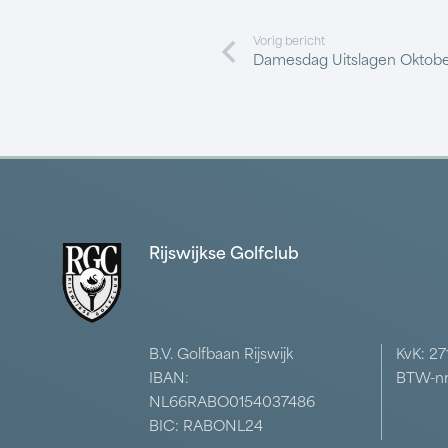
Vorig bericht
Damesdag Uitslagen Oktob
Rijswijkse Golfclub
B.V. Golfbaan Rijswijk
KvK: 2
IBAN:
BTW-nr
NL66RABO0154037486
BIC: RABONL24