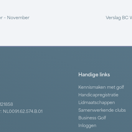
er – November
Verslag BC 
Handige links
Kennismaken met golf
Handicapregistratie
Lidmaatschappen
7121858
Samenwerkende clubs
: NL0091.62.574.B.01
Business Golf
Inloggen