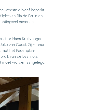
de wedstrijd bleef beperkt
flight van Ria de Bruin en
achtingsvol navenant
orzitter Hans Krul voegde
 Joke van Geest. Zij kennen
st met het Padenplan-
ruik van de baan, o.a.
pad moet worden aangelegd