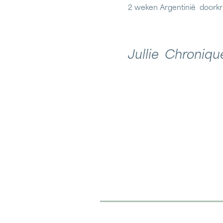
2 weken Argentinië doorkr
J
ullie Chroniqu