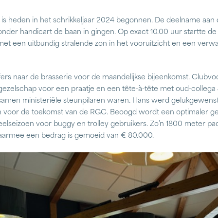
 is heden in het schrikkeljaar 2024 begonnen. De deelname aan 
nder handicart de baan in gingen. Op exact 10.00 uur startte de 
 met een uitbundig stralende zon in het vooruitzicht en een verw
ers naar de brasserie voor de maandelijkse bijeenkomst. Clubvo
 gezelschap voor een praatje en een tête-à-tête met oud-collega
zij samen ministeriële steunpilaren waren. Hans werd gelukgewen
den voor de toekomst van de RGC. Beoogd wordt een optimaler geb
eelseizoen voor buggy en trolley gebruikers. Zo’n 1800 meter 
aarmee een bedrag is gemoeid van € 80.000.