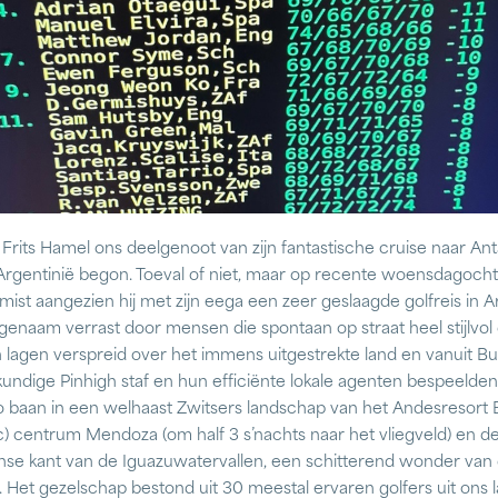
Frits Hamel ons deelgenoot van zijn fantastische cruise naar Anta
 Argentinië begon. Toeval of niet, maar op recente woensdagoc
ist aangezien hij met zijn eega een zeer geslaagde golfreis in A
genaam verrast door mensen die spontaan op straat heel stijlvol
 lagen verspreid over het immens uitgestrekte land en vanuit Bu
undige Pinhigh staf en hun efficiënte lokale agenten bespeelden 
ao baan in een welhaast Zwitsers landschap van het Andesresort 
c) centrum Mendoza (om half 3 s’nachts naar het vliegveld) en de
anse kant van de Iguazuwatervallen, een schitterend wonder van 
. Het gezelschap bestond uit 30 meestal ervaren golfers uit ons 