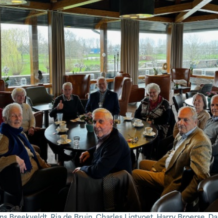
ans Breekveldt, Ria de Bruin, Charles Ligtvoet, Harry Broerse,
Da