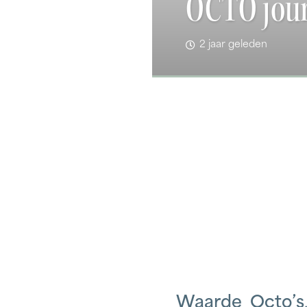
OCTO jour
2 jaar geleden
Waarde Octo’s