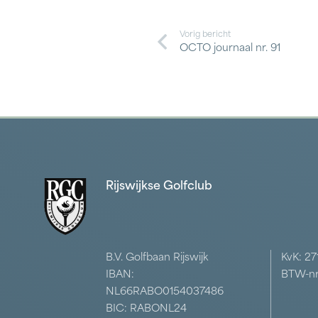
Vorig bericht
OCTO journaal nr. 91
Rijswijkse Golfclub
B.V. Golfbaan Rijswijk
KvK: 2
IBAN:
BTW-nr
NL66RABO0154037486
BIC: RABONL24