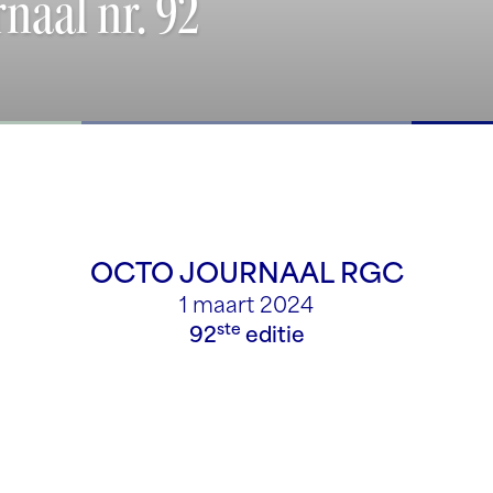
naal nr. 92
OCTO JOURNAAL RGC
1 maart 2024
ste
92
editie
,