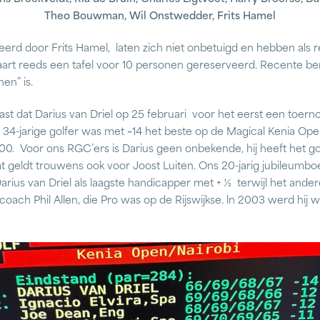
Theo Bouwman, Wil Onstwedder, Frits Hamel
reerd door Frits Hamel, laten zich niet onbetuigd en hebben als
aart reeds een tafel voor 10 personen gereserveerd. Recente b
en” is.
t dat Darius van Driel op 25 februari voor het eerst een toern
 34-jarige golfer was met
–
14 het beste op de Magical Kenia Ope
0. Voor ons RGC’ers is Darius geen onbekende, hij heeft het gol
 Dat geldt trouwens ook voor Joost Luiten. Ons 20-jarig jubileu
rius van Driel als laagste handicapper met + ½ terwijl het ander
 coach Phil Allen, die Pro was op de Rijswijkse. ln 2003 werd hij