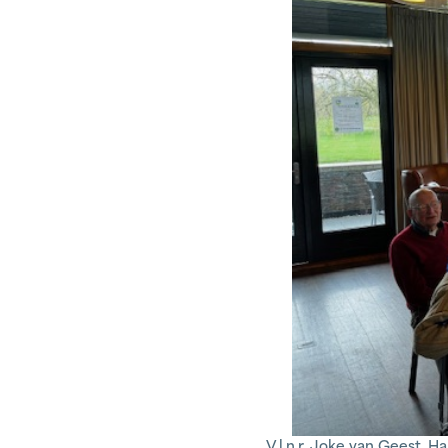
V.l.n.r. Joke van Geest, H