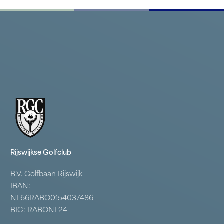
Rijswijkse Golfclub
B.V. Golfbaan Rijswijk
IBAN:
NL66RABO0154037486
BIC: RABONL24