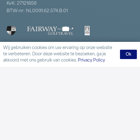
KvK: 27121858
BTW-nr: NL0091.62.574.B.01
Wij gebruiken cookies om uw ervaring op onze website
te verbeteren. Door deze website te bezoeken, ga je
Ok
Handige links
akkoord met ons gebruik van cookies.
Privacy Policy
Kennismaken met golf
Handicapregistratie
Lidmaatschappen
Samenwerkende clubs
Business Golf
Inloggen
Contact
Delftweg 59 2289 AL Rijswijk