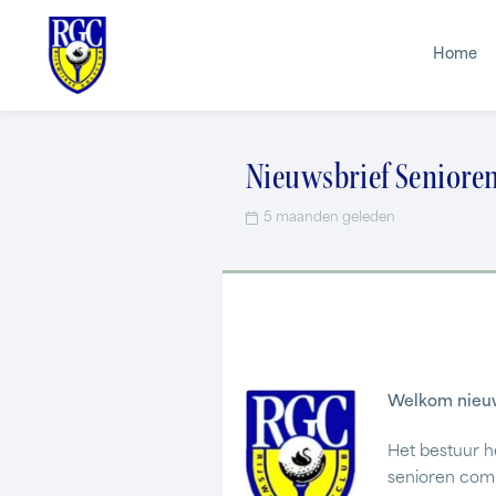
Home
Nieuwsbrief Seniore
5 maanden geleden
Welkom nieu
Het bestuur h
senioren comm