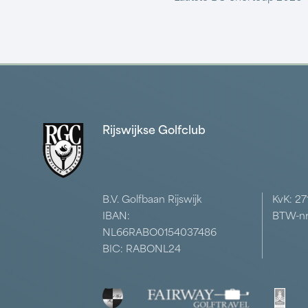
Rijswijkse Golfclub
B.V. Golfbaan Rijswijk
KvK: 2
IBAN:
BTW-nr
NL66RABO0154037486
BIC: RABONL24