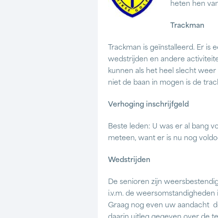
heten hen va
Trackman
Trackman is geïnstalleerd. Er i
wedstrijden en andere activiteit
kunnen als het heel slecht weer 
niet de baan in mogen is de trac
Verhoging inschrijfgeld
Beste leden: U was er al bang vo
meteen, want er is nu nog voldoe
Wedstrijden
De senioren zijn weersbestendig 
i.v.m. de weersomstandigheden i
Graag nog even uw aandacht de m
daarin uitleg gegeven over de te