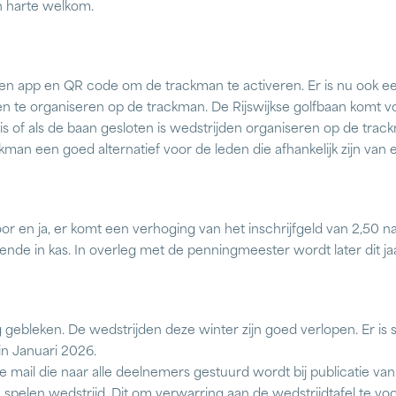
n harte welkom.
s een app en QR code om de trackman te activeren. Er is nu ook 
en te organiseren op de trackman. De Rijswijkse golfbaan komt vo
is of als de baan gesloten is wedstrijden organiseren op de trac
kman een goed alternatief voor de leden die afhankelijk zijn van 
or en ja, er komt een verhoging van het inschrijfgeld van 2,50 na
nde in kas. In overleg met de penningmeester wordt later dit jaa
gebleken. De wedstrijden deze winter zijn goed verlopen. Er is 
n Januari 2026.
ail die naar alle deelnemers gestuurd wordt bij publicatie van d
 spelen wedstrijd. Dit om verwarring aan de wedstrijdtafel te vo