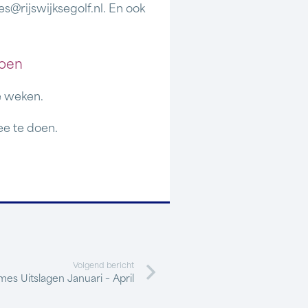
@rijswijksegolf.nl. En ook
ioen
de weken.
ee te doen.
Volgend bericht
es Uitslagen Januari – April