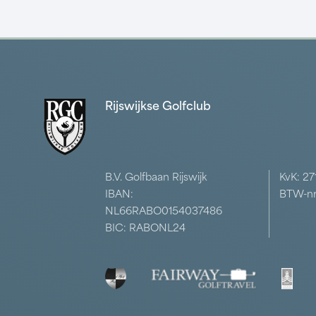
Rijswijkse Golfclub
B.V. Golfbaan Rijswijk
KvK: 2
IBAN:
BTW-nr
NL66RABO0154037486
BIC: RABONL24