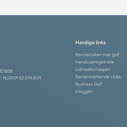
Handige links
Kennismaken met golf
Handicapregistratie
Lidmaatschappen
7121858
Samenwerkende clubs
: NL0091.62.574.B.01
Business Golf
Inloggen