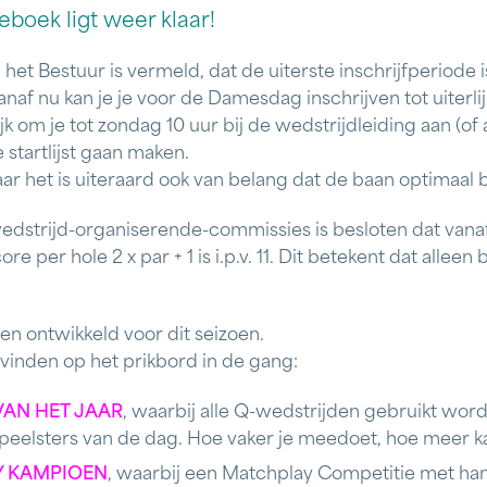
eboek ligt weer klaar!
 het Bestuur is vermeld, dat de uiterste inschrijfperiode
anaf nu kan je je voor de Damesdag inschrijven tot uiterli
lijk om je tot zondag 10 uur bij de wedstrijdleiding aan (o
 startlijst gaan maken.
aar het is uiteraard ook van belang dat de baan optimaal
dstrijd-organiserende-commissies is besloten dat vanaf
ore per hole
2 x par + 1
is i.p.v. 11. Dit betekent dat alleen
ven ontwikkeld voor dit seizoen.
e vinden op het prikbord in de gang:
VAN HET JAAR
, waarbij alle Q-wedstrijden gebruikt wor
speelsters van de dag. Hoe vaker je meedoet, hoe meer ka
Y KAMPIOEN
, waarbij een Matchplay Competitie met ha