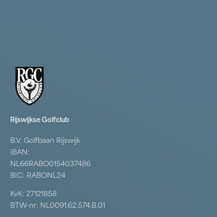
Rijswijkse Golfclub
B.V. Golfbaan Rijswijk
IBAN:
NL66RABO0154037486
BIC: RABONL24
KvK: 27121858
BTW-nr: NL0091.62.574.B.01