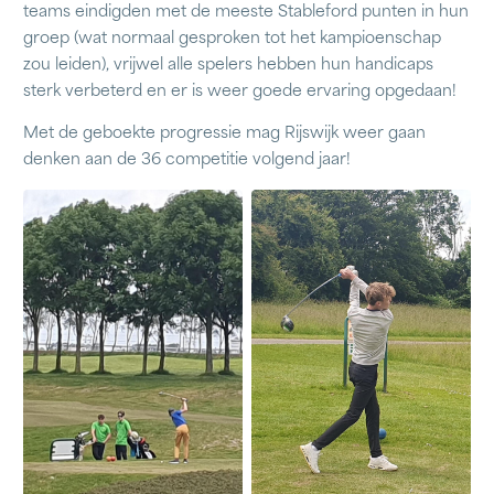
teams eindigden met de meeste Stableford punten in hun
groep (wat normaal gesproken tot het kampioenschap
zou leiden), vrijwel alle spelers hebben hun handicaps
sterk verbeterd en er is weer goede ervaring opgedaan!
Met de geboekte progressie mag Rijswijk weer gaan
denken aan de 36 competitie volgend jaar!