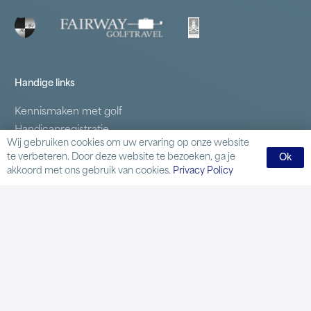
Handige links
Kennismaken met golf
Handicapregistratie
Wij gebruiken cookies om uw ervaring op onze website
Lidmaatschappen
te verbeteren. Door deze website te bezoeken, ga je
Ok
Samenwerkende clubs
akkoord met ons gebruik van cookies.
Privacy Policy
Business Golf
Inloggen
Contact
Delftweg 59 2289 AL Rijswijk
Tel.:
070 395 48 64
Mail:
secretariaat@rijswijksegolf.nl