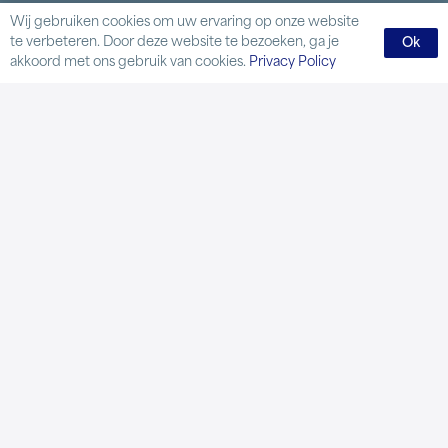
Wij gebruiken cookies om uw ervaring op onze website
B.V. Golfbaan Rijswijk
te verbeteren. Door deze website te bezoeken, ga je
Ok
IBAN:
akkoord met ons gebruik van cookies.
Privacy Policy
NL66RABO0154037486
BIC: RABONL24
KvK: 27121858
BTW-nr: NL0091.62.574.B.01
Handige links
Kennismaken met golf
Handicapregistratie
Lidmaatschappen
Samenwerkende clubs