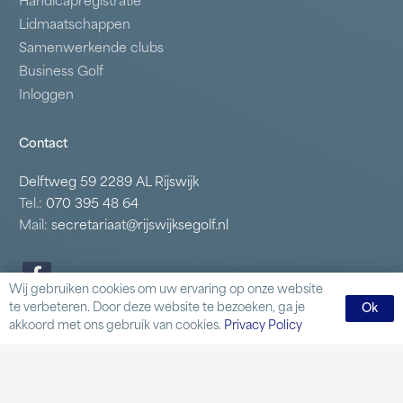
Handicapregistratie
Lidmaatschappen
Samenwerkende clubs
Business Golf
Inloggen
Contact
Delftweg 59 2289 AL Rijswijk
Tel.:
070 395 48 64
Mail:
secretariaat@rijswijksegolf.nl
Wij gebruiken cookies om uw ervaring op onze website
te verbeteren. Door deze website te bezoeken, ga je
Ok
akkoord met ons gebruik van cookies.
Privacy Policy
© 2026 Rijswijkse Golfclub – Alle rechten voorbehouden