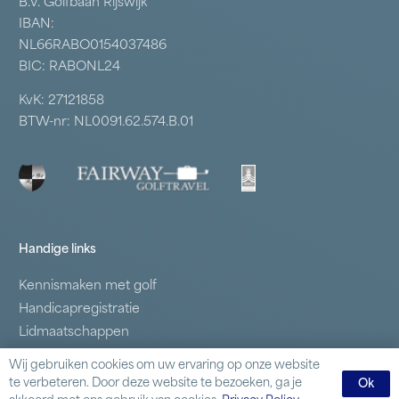
B.V. Golfbaan Rijswijk
IBAN:
NL66RABO0154037486
BIC: RABONL24
KvK: 27121858
BTW-nr: NL0091.62.574.B.01
Handige links
Kennismaken met golf
Handicapregistratie
Lidmaatschappen
Samenwerkende clubs
Wij gebruiken cookies om uw ervaring op onze website
Business Golf
te verbeteren. Door deze website te bezoeken, ga je
Ok